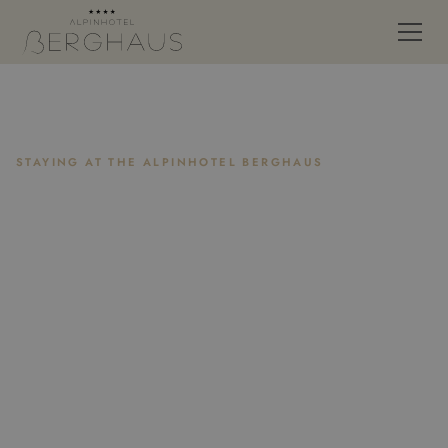
STAYING AT THE ALPINHOTEL BERGHAUS
Feel Right at Home
Rooms & Rates at the Alpinhotel Berghaus