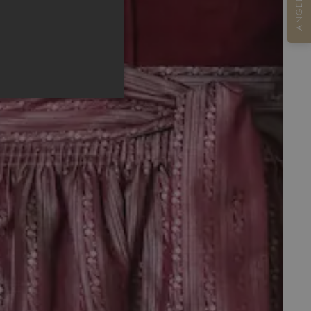
ANGEBOT
 und die Kontoverwaltung.
nd Bots zu unterscheiden.
über die Nutzung ihrer
ndet, um die
ichern. Das Cookie-Banner
ren.