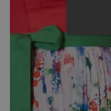
Unbedingt erforderliche Co
Ohne die unbedingt erforde
Anb
Name
Do
__cf_bm
Cl
Inc
.v
CookieScriptConsent
Co
ww
be