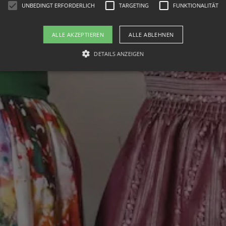
UNBEDINGT ERFORDERLICH
TARGETING
FUNKTIONALITÄT
ALLE AKZEPTIEREN
ALLE ABLEHNEN
DETAILS ANZEIGEN
Unbedingt erforderlich
Targeting
Funktionalität
okies ermöglichen wesentliche Kernfunktionen der Website wie die Benutzeranmeldung
rlichen Cookies kann die Website nicht ordnungsgemäß verwendet werden.
ieter /
Ablaufdatum
Beschreibung
mäne
30 Minuten
Dieser Cookie wird verwendet, um zwischen Menschen u
oudflare
Dies ist für die Website von Vorteil, um gültige Berichte 
.
Website zu erstellen.
imeo.com
1 Monat
Dieses Cookie wird vom Cookie-Script.com-Dienst verwe
okieScript
Einwilligungseinstellungen für Besucher-Cookies zu spe
w.hotel-
von Cookie-Script.com muss ordnungsgemäß funktionie
rghaus.at