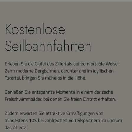
Unbedingt erforderliche Cookies
ermöglichen wesentliche
Kernfunktionen der Website wie die
Benutzeranmeldung und die
Kontoverwaltung. Ohne die unbedingt
Kostenlose
erforderlichen Cookies kann die
Website nicht ordnungsgemäß
verwendet werden.
Seilbahnfahrten
Anbieter /
Name
Ablaufdatum
Besc
Domäne
__cf_bm
30 Minuten
Dies
Cloudflare
verw
Inc.
Erleben Sie die Gipfel des Zillertals auf komfortable Weise:
Mens
.vimeo.com
Zehn moderne Bergbahnen, darunter drei im idyllischen
unte
die 
Tuxertal, bringen Sie mühelos in die Höhe.
um g
die 
zu er
Genießen Sie entspannte Momente in einem der sechs
CookieScriptConsent
1 Monat
Dies
CookieScript
Freischwimmbäder, bei denen Sie freien Eintritt erhalten.
Cook
www.hotel-
verw
berghaus.at
Einw
für 
Zudem erwarten Sie attraktive Ermäßigungen von
spei
mindestens 10% bei zahlreichen Vorteilspartnern im und um
Bann
Scri
das Zillertal.
ord
funk