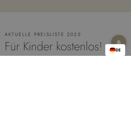
AKTUELLE PREISLISTE 2025
Für Kinder kostenlos!
DE
Beim Kauf von zwei Erwachsenenkarten fahren Ihre Kinder bis
einschließlich Jahrgang 2010 kostenlos.
Der
Kindertarif
gilt für die Jahrgänge 2010–2018. Kinder bis
einschließlich Jahrgang 2019 können alle Kartenvorteile
kostenlos in Anspruch nehmen.
Bei uns erhalten Sie Ihre persönliche Zillertal Activcard
direkt
an der Rezeption
, wo wir Ihnen auch gerne weitere Tipps und
Informationen zu den vielfältigen Möglichkeiten geben, die