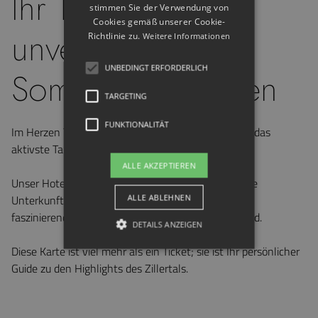
Ihr Tor zu
stimmen Sie der Verwendung von
Cookies gemäß unserer Cookie-
unvergesslichen
Richtlinie zu.
Weitere Informationen
UNBEDINGT ERFORDERLICH
Sommererlebnissen
TARGETING
FUNKTIONALITÄT
Im Herzen Tirols begrüßt Sie das Zillertal, auch als "das
aktivste Tal der Welt" bekannt.
ALLE AKZEPTIEREN
Unser Hotel bietet Ihnen nicht nur eine komfortable
ALLE ABLEHNEN
Unterkunft, sondern auch den Schlüssel zu einem
faszinierenden Urlaubserlebnis: die Zillertal Activcard.
DETAILS ANZEIGEN
Diese Karte ist viel mehr als ein Ticket; sie ist Ihr persönlicher
Guide zu den Highlights des Zillertals.
Unbedingt erforderlich
Targeting
Funktionalität