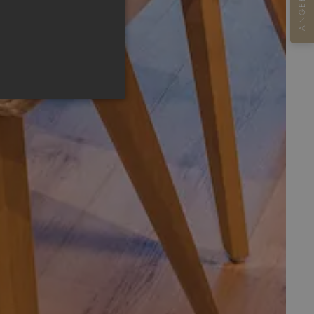
ANGEBOT
 und die Kontoverwaltung.
nd Bots zu unterscheiden.
über die Nutzung ihrer
ndet, um die
ichern. Das Cookie-Banner
ren.