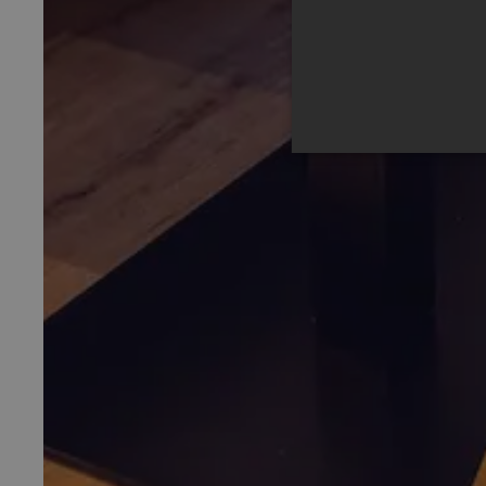
Unbedingt erforderliche Co
Ohne die unbedingt erforde
Anb
Name
Do
__cf_bm
Cl
Inc
.v
CookieScriptConsent
Co
ww
be