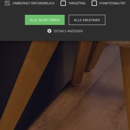
UNBEDINGT ERFORDERLICH
TARGETING
FUNKTIONALITÄT
ALLE AKZEPTIEREN
ALLE ABLEHNEN
DETAILS ANZEIGEN
Unbedingt erforderlich
Targeting
Funktionalität
okies ermöglichen wesentliche Kernfunktionen der Website wie die Benutzeranmeldung
rlichen Cookies kann die Website nicht ordnungsgemäß verwendet werden.
ieter /
Ablaufdatum
Beschreibung
mäne
30 Minuten
Dieser Cookie wird verwendet, um zwischen Menschen u
oudflare
Dies ist für die Website von Vorteil, um gültige Berichte 
.
Website zu erstellen.
imeo.com
1 Monat
Dieses Cookie wird vom Cookie-Script.com-Dienst verwe
okieScript
Einwilligungseinstellungen für Besucher-Cookies zu spe
w.hotel-
von Cookie-Script.com muss ordnungsgemäß funktionie
rghaus.at