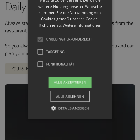
Daily menus at a glance
weitere Nutzung unserer Webseite
stimmen Sie der Verwendung von
Cookies gemäß unserer Cookie-
Always stay up to date with our current daily menus from the
Richtlinie zu.
Weitere Informationen
restaurant.
UNBEDINGT ERFORDERLICH
So you always know what culinary delights await you and can
TARGETING
plan your meals accordingly.
FUNKTIONALITÄT
CUISINE & BAR
ALLE AKZEPTIEREN
ALLE ABLEHNEN
DETAILS ANZEIGEN
Unbedingt erforderlich
Targeting