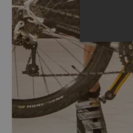
Unbedingt erforderliche Co
Ohne die unbedingt erforde
Anb
Name
Do
__cf_bm
Cl
Inc
.v
CookieScriptConsent
Co
ww
be