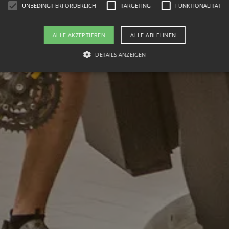
UNBEDINGT ERFORDERLICH
TARGETING
FUNKTIONALITÄT
ALLE AKZEPTIEREN
ALLE ABLEHNEN
DETAILS ANZEIGEN
Unbedingt erforderlich
Targeting
Funktionalität
okies ermöglichen wesentliche Kernfunktionen der Website wie die Benutzeranmeldung
rlichen Cookies kann die Website nicht ordnungsgemäß verwendet werden.
ieter /
Ablaufdatum
Beschreibung
mäne
30 Minuten
Dieser Cookie wird verwendet, um zwischen Menschen u
oudflare
Dies ist für die Website von Vorteil, um gültige Berichte 
.
Website zu erstellen.
imeo.com
1 Monat
Dieses Cookie wird vom Cookie-Script.com-Dienst verwe
okieScript
Einwilligungseinstellungen für Besucher-Cookies zu spe
w.hotel-
von Cookie-Script.com muss ordnungsgemäß funktionie
rghaus.at