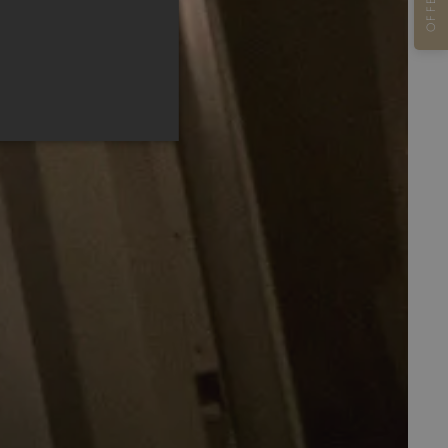
OFFER
 und die Kontoverwaltung.
nd Bots zu unterscheiden.
über die Nutzung ihrer
ndet, um die
ichern. Das Cookie-Banner
ren.