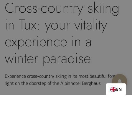
Cross-country skiing
in Tux: your vitality
experience in a
winter paradise
Experience cross-country skiing in its most beautiful form,
right on the doorstep of the Alpinhotel Berghaus!
EN
Whether as a start to the day or to relax after an active day
on the slopes, the 14-kilometer-long Luggi Gredler cross-
country ski trail is a true relaxation area for body and soul.
Choose between the classic or skating track and glide through