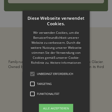
Diese Webseite verwendet
Cookies.
Wir verwenden Cookies, um die
Benutzerfreundlichkeit unserer
Website zu verbessern. Durch die
weitere Nutzung unserer Webseite
stimmen Sie der Verwendung von
Cookies gemäß unserer Cookie-
Family-run 4-star wellness hotel right on the Hintertux Glacier.
Richtlinie zu.
Weitere Informationen
Owned by the Fankhauser family since 1958—now in its third
generation.
UNBEDINGT ERFORDERLICH
Madseit 711
TARGETING
6293 Tux, Tyrol
Austria
FUNKTIONALITÄT
+43 528 787 364
ALLE AKZEPTIEREN
info@hotel-berghaus.at