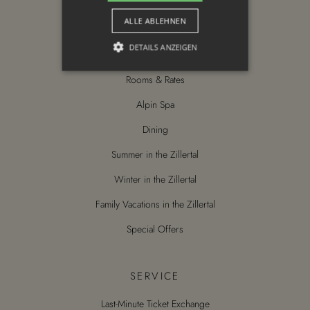
ALLE ABLEHNEN
DETAILS ANZEIGEN
DISCOVER
Rooms & Rates
Unbedingt erforderlich
Targeting
Alpin Spa
Funktionalität
Dining
Unbedingt erforderliche Cookies
Summer in the Zillertal
ermöglichen wesentliche
Kernfunktionen der Website wie die
Benutzeranmeldung und die
Winter in the Zillertal
Kontoverwaltung. Ohne die unbedingt
erforderlichen Cookies kann die
Family Vacations in the Zillertal
Website nicht ordnungsgemäß
verwendet werden.
Special Offers
Anbieter /
Name
Ablaufdatum
Besc
Domäne
__cf_bm
30 Minuten
Dies
SERVICE
Cloudflare
verw
Inc.
Mens
.vimeo.com
Last-Minute Ticket Exchange
unte