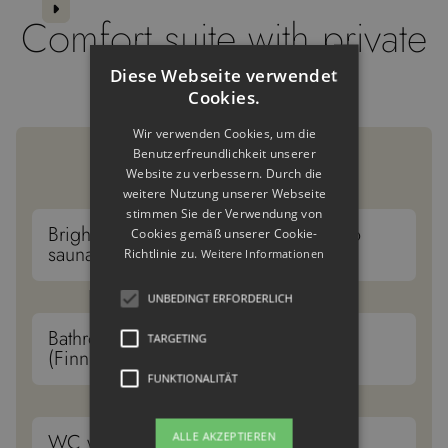
Comfort suite with private
spa
Diese Webseite verwendet
Cookies.
Wir verwenden Cookies, um die
Equipment
Benutzerfreundlichkeit unserer
Website zu verbessern. Durch die
weitere Nutzung unserer Webseite
stimmen Sie der Verwendung von
Bright suite with Finnish sauna and bio
Cookies gemäß unserer Cookie-
sauna.
Richtlinie zu.
Weitere Informationen
UNBEDINGT ERFORDERLICH
Bathroom with shower & private spa
TARGETING
(Finnish & bio sauna)
FUNKTIONALITÄT
WC with urinal is extra
ALLE AKZEPTIEREN