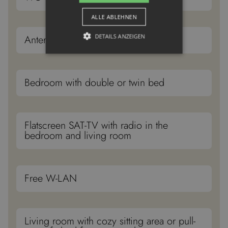
ALLE ABLEHNEN
DETAILS ANZEIGEN
Anteroom with checkroom
Unbedingt erforderlich
Targeting
Bedroom with double or twin bed
Funktionalität
Unbedingt erforderliche Cookies
ermöglichen wesentliche
Flatscreen SAT-TV with radio in the
Kernfunktionen der Website wie die
Benutzeranmeldung und die
bedroom and living room
Kontoverwaltung. Ohne die unbedingt
erforderlichen Cookies kann die
Website nicht ordnungsgemäß
verwendet werden.
Free W-LAN
Anbieter /
Name
Ablaufdatum
Besc
Domäne
__cf_bm
30 Minuten
Dies
Cloudflare
verw
Inc.
Mens
Living room with cozy sitting area or pull-
.vimeo.com
unte