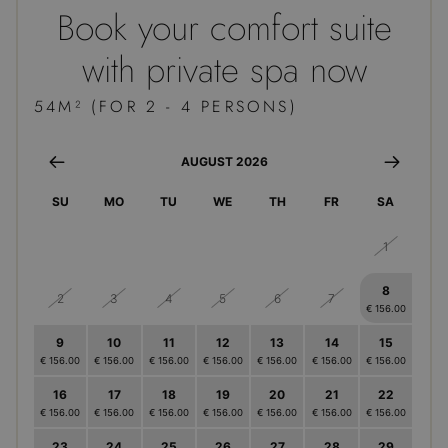
Facebook
Platform
Book your comfort suite
verwendet, um
Inc.
eine Reihe von
.hotel-
Werbeprodukten
berghaus.at
with private spa now
zu liefern, z. B.
Echtzeit-Gebote
userReferer
.jotfor.ms
1 Mo
von
T
Werbekunden
54M² (FOR 2 - 4 PERSONS)
Dritter
guest
.jotfor.ms
1 Mo
T
AUGUST 2026
SU
MO
TU
WE
TH
FR
SA
26
27
28
29
30
31
1
8
2
3
4
5
6
7
€ 156.00
9
10
11
12
13
14
15
€ 156.00
€ 156.00
€ 156.00
€ 156.00
€ 156.00
€ 156.00
€ 156.00
16
17
18
19
20
21
22
€ 156.00
€ 156.00
€ 156.00
€ 156.00
€ 156.00
€ 156.00
€ 156.00
23
24
25
26
27
28
29