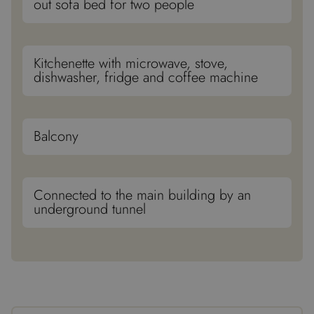
out sofa bed for two people
die 
um g
die 
zu er
CookieScriptConsent
1 Monat
Dies
CookieScript
Kitchenette with microwave, stove,
Cook
www.hotel-
dishwasher, fridge and coffee machine
verw
berghaus.at
Einw
für 
spei
Bann
Scri
Balcony
ord
funk
Connected to the main building by an
underground tunnel
Name
Anbieter / Domäne
Ablau
vuid
1 Ja
Vimeo.com Inc.
Mo
.vimeo.com
Anbieter /
Name
Ablaufdatum
Beschreibung
Domäne
_fbp
3 Monate
Wird von
Meta
elfsight_viewed_recently
core.service.elfsight.com
12 Se